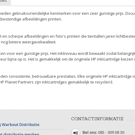
ties
 bieden gebruiksvriendelijke kenmerken voor een zeer gunstige prijs. Doc
chtbestendige afbeeldingen printen.
t en scherpe afbeeldingen en foto's printen die tientallen jaren lichtbeste
 nog betere weergavekwaliteit.
en voor een gunstige prijs. Het inktniveau wordt bewaakt zodat belangrij
eur bijna op is. Het is gemakkelijk om de originele HP inktcartridge kiezen 
eden consistente, betrouwbare prestaties. Elke originele HP inktcartridge i
HP Planet Partners zijn inktcartridges gemakkelijk te recyclen3.
CONTACTINFORMATIE
j Warbout Distributie
Bel ons:
085 - 009 08 30
t distributie merken