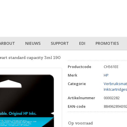
ARBOUT
NIEUWS
SUPPORT
EDI
PROMOTIES
wart standard capacity 3ml 190
Productcode
CH561EE
Merk
HP
Categorie
Verbruiksmat
Inktcartridge
Artikelnummer
00002282
EAN-code
88496289439
Op voorraad