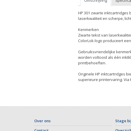
Omschrijving
Specifica
HP 301 zwarte inktcartridges
laserkwaliteit en scherpe, li
Kenmerken
Zwarte tekst van laserkwalitei
ColorLok-logo produceert een
Gebruiksvriendelijke kenmerk
worden voltooid als één inktkl
printbehoeften.
Originele HP inktcartridges bi
superieure printervaring. Via 
Over ons
Stage bi
Contact
Overzich