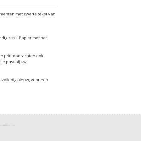
umenten met zwarte tekst van
ndig zijn1. Papier met het
ke printopdrachten ook
die past bij uw
s volledig nieuw, voor een