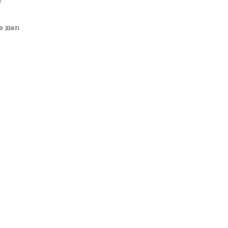
d
e zien