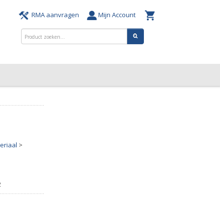
RMA aanvragen
Mijn Account
eriaal
>
s
2