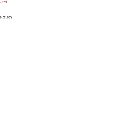
raad
e zien