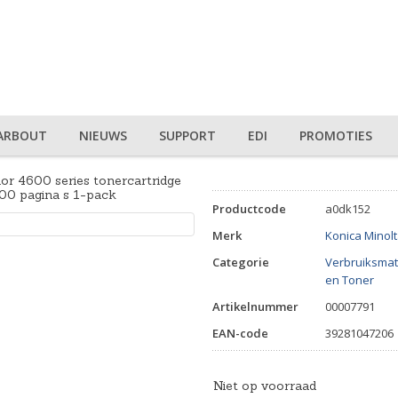
ARBOUT
NIEUWS
SUPPORT
EDI
PROMOTIES
or 4600 series tonercartridge
000 pagina s 1-pack
Productcode
a0dk152
Merk
Konica Minol
Categorie
Verbruiksmat
en Toner
Artikelnummer
00007791
EAN-code
39281047206
Niet op voorraad