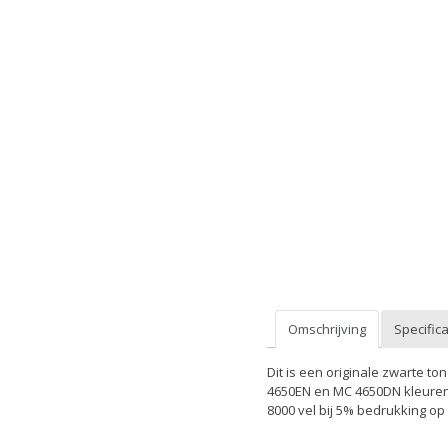
Omschrijving
Specifica
Dit is een originale zwarte to
4650EN en MC 4650DN kleuren p
8000 vel bij 5% bedrukking op