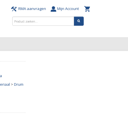
RMA aanvragen
Mijn Account
ta
eriaal
>
Drum