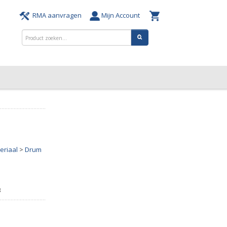
RMA aanvragen
Mijn Account
eriaal
>
Drum
3