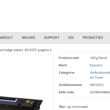
ARBOUT
NIEUWS
SUPPORT
EDI
PROMOTIES
rtridge zwart 40.000 pagina s
Productcode
1t02g10eu0
Merk
Kyocera
Categorie
Verbruiksmat
en Toner
Artikelnummer
00010252
EAN-code
63298300884
Niet op voorraad