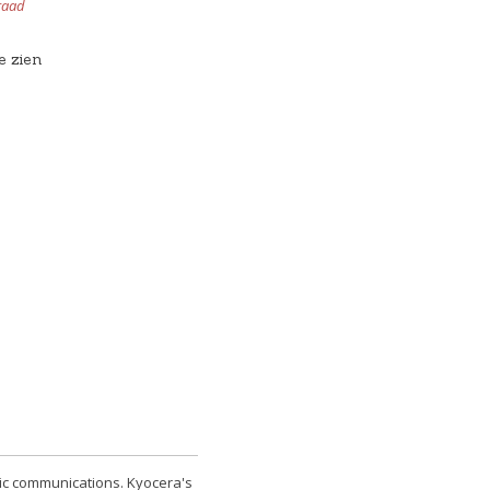
raad
e zien
nic communications. Kyocera's