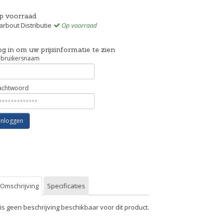
p voorraad
rbout Distributie
Op voorraad
g in om uw prijsinformatie te zien
bruikersnaam
chtwoord
Inloggen
Omschrijving
Specificaties
 is geen beschrijving beschikbaar voor dit product.