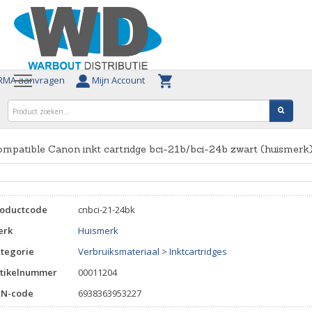
MA aanvragen
Mijn Account
mpatible Canon inkt cartridge bci-21b/bci-24b zwart (huismerk
roductcode
cnbci-21-24bk
erk
Huismerk
tegorie
Verbruiksmateriaal
>
Inktcartridges
tikelnummer
00011204
AN-code
6938363953227