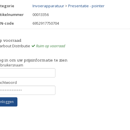
tegorie
Invoerapparatuur
>
Presentatie - pointer
tikelnummer
00013356
AN-code
6952917750704
p voorraad
rbout Distributie
Ruim op voorraad
g in om uw prijsinformatie te zien
bruikersnaam
chtwoord
Inloggen