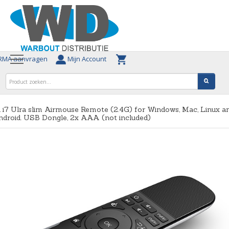
MA aanvragen
Mijn Account
i i7 Ulra slim Airmouse Remote (2.4G) for Windows, Mac, Linux a
droid. USB Dongle, 2x AAA (not included)