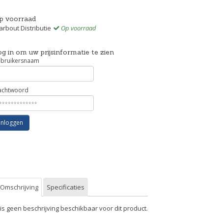
p voorraad
rbout Distributie
Op voorraad
g in om uw prijsinformatie te zien
bruikersnaam
chtwoord
Inloggen
Omschrijving
Specificaties
 is geen beschrijving beschikbaar voor dit product.