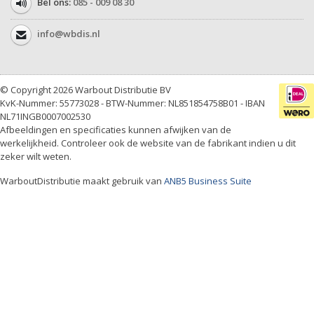
Bel ons:
085 - 009 08 30
info@wbdis.nl
© Copyright 2026 Warbout Distributie BV
KvK-Nummer: 55773028 - BTW-Nummer: NL851854758B01 - IBAN
NL71INGB0007002530
Afbeeldingen en specificaties kunnen afwijken van de
werkelijkheid. Controleer ook de website van de fabrikant indien u dit
zeker wilt weten.
WarboutDistributie maakt gebruik van
ANB5 Business Suite