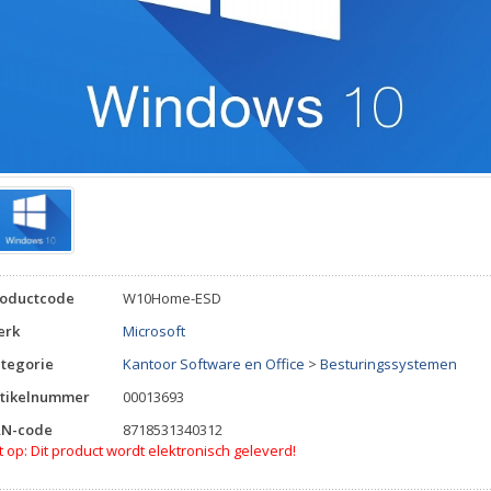
roductcode
W10Home-ESD
erk
Microsoft
tegorie
Kantoor Software en Office
>
Besturingssystemen
tikelnummer
00013693
AN-code
8718531340312
t op: Dit product wordt elektronisch geleverd!