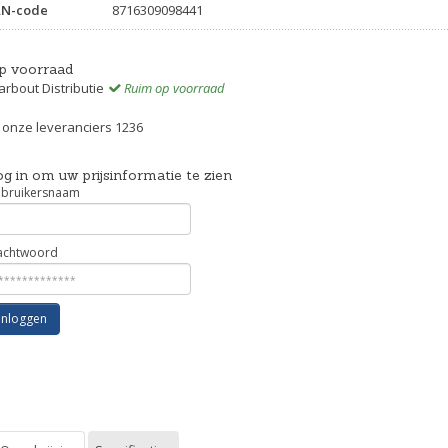
AN-code
8716309098441
p voorraad
rbout Distributie
Ruim op voorraad
j onze leveranciers 1236
g in om uw prijsinformatie te zien
bruikersnaam
chtwoord
Inloggen