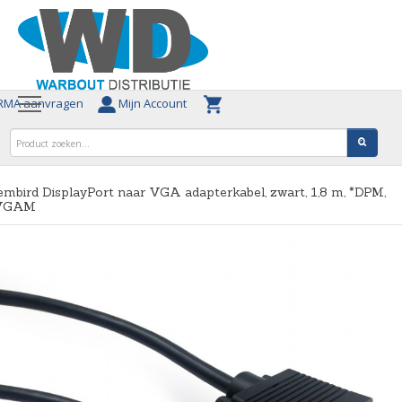
MA aanvragen
Mijn Account
mbird DisplayPort naar VGA adapterkabel, zwart, 1,8 m, *DPM,
VGAM