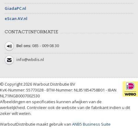
GiadaPC.nl
eScan AV.nl
CONTACTINFORMATIE
Bel ons:
085 - 009 08 30
info@wbdis.nl
© Copyright 2026 Warbout Distributie BV
KvK-Nummer: 55773028 - BTW-Nummer: NL851854758B01 - IBAN
NL71INGB0007002530
Afbeeldingen en specificaties kunnen afwijken van de
werkelijkheid. Controleer ook de website van de fabrikant indien u dit
zeker wilt weten.
WarboutDistributie maakt gebruik van
ANB5 Business Suite