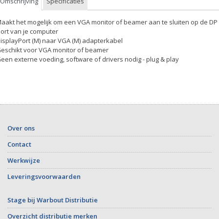
Omschrijving
Specificaties
Maakt het mogelijk om een VGA monitor of beamer aan te sluiten op de DP
ort van je computer
DisplayPort (M) naar VGA (M) adapterkabel
Geschikt voor VGA monitor of beamer
Geen externe voeding, software of drivers nodig - plug & play
Over ons
Contact
Werkwijze
Leveringsvoorwaarden
Stage bij Warbout Distributie
Overzicht distributie merken