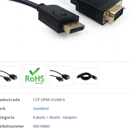
roductcode
CCP-DPM-VGAM-6
erk
Gembird
tegorie
Kabels
>
Beeld - Adapter
tikelnummer
00014960