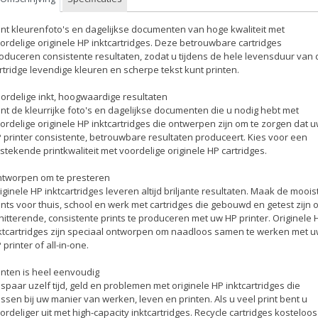
int kleurenfoto's en dagelijkse documenten van hoge kwaliteit met
ordelige originele HP inktcartridges. Deze betrouwbare cartridges
oduceren consistente resultaten, zodat u tijdens de hele levensduur van 
rtridge levendige kleuren en scherpe tekst kunt printen.
ordelige inkt, hoogwaardige resultaten
int de kleurrijke foto's en dagelijkse documenten die u nodig hebt met
ordelige originele HP inktcartridges die ontwerpen zijn om te zorgen dat 
 printer consistente, betrouwbare resultaten produceert. Kies voor een
tstekende printkwaliteit met voordelige originele HP cartridges.
tworpen om te presteren
iginele HP inktcartridges leveren altijd briljante resultaten. Maak de moois
ints voor thuis, school en werk met cartridges die gebouwd en getest zijn 
hitterende, consistente prints te produceren met uw HP printer. Originele 
ktcartridges zijn speciaal ontworpen om naadloos samen te werken met 
 printer of all-in-one.
inten is heel eenvoudig
spaar uzelf tijd, geld en problemen met originele HP inktcartridges die
ssen bij uw manier van werken, leven en printen. Als u veel print bent u
ordeliger uit met high-capacity inktcartridges. Recycle cartridges kosteloos