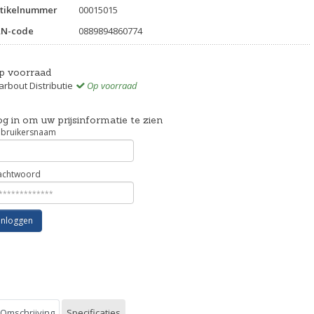
tikelnummer
00015015
AN-code
0889894860774
p voorraad
rbout Distributie
Op voorraad
g in om uw prijsinformatie te zien
bruikersnaam
chtwoord
Inloggen
Omschrijving
Specificaties