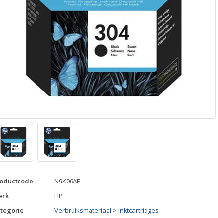
roductcode
N9K06AE
erk
HP
tegorie
Verbruiksmateriaal
>
Inktcartridges