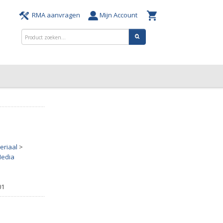
RMA aanvragen
Mijn Account
eriaal
>
Media
01