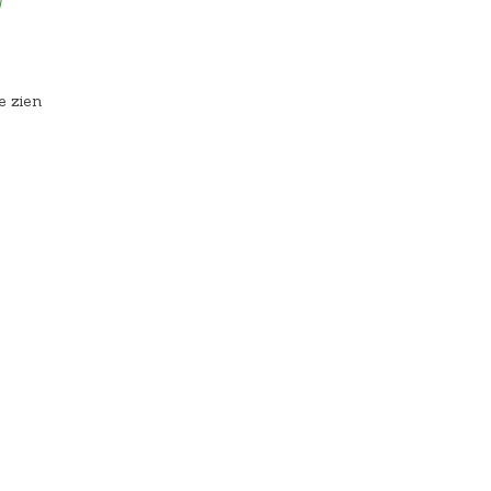
d
e zien