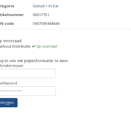
tegorie
Geluid
>
In-Ear
tikelnummer
00017751
AN-code
5907595444644
p voorraad
rbout Distributie
Op voorraad
g in om uw prijsinformatie te zien
bruikersnaam
chtwoord
Inloggen