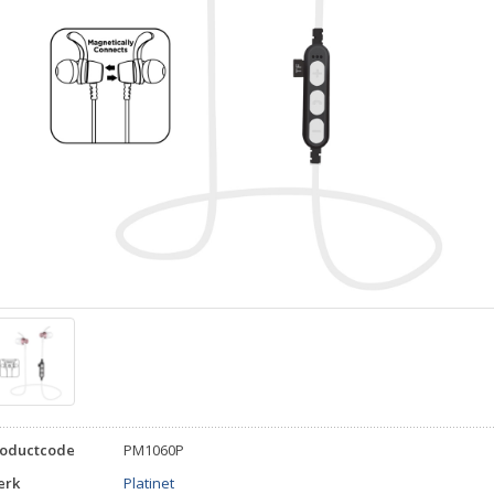
roductcode
PM1060P
erk
Platinet