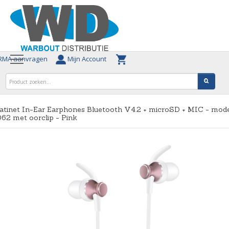
MA aanvragen
Mijn Account
atinet In-Ear Earphones Bluetooth V4.2 + microSD + MIC - mod
62 met oorclip - Pink