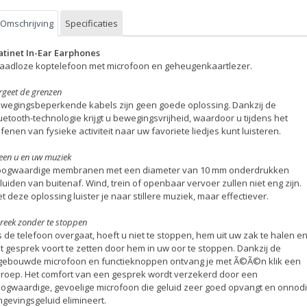
Omschrijving
Specificaties
atinet In-Ear Earphones
aadloze koptelefoon met microfoon en geheugenkaartlezer.
rgeet de grenzen
wegingsbeperkende kabels zijn geen goede oplossing. Dankzij de
uetooth-technologie krijgt u bewegingsvrijheid, waardoor u tijdens het
fenen van fysieke activiteit naar uw favoriete liedjes kunt luisteren.
leen u en uw muziek
ogwaardige membranen met een diameter van 10 mm onderdrukken
luiden van buitenaf. Wind, trein of openbaar vervoer zullen niet eng zijn.
t deze oplossing luister je naar stillere muziek, maar effectiever.
reek zonder te stoppen
s de telefoon overgaat, hoeft u niet te stoppen, hem uit uw zak te halen e
t gesprek voort te zetten door hem in uw oor te stoppen. Dankzij de
gebouwde microfoon en functieknoppen ontvang je met Ã©Ã©n klik een
roep. Het comfort van een gesprek wordt verzekerd door een
ogwaardige, gevoelige microfoon die geluid zeer goed opvangt en onnod
gevingsgeluid elimineert.