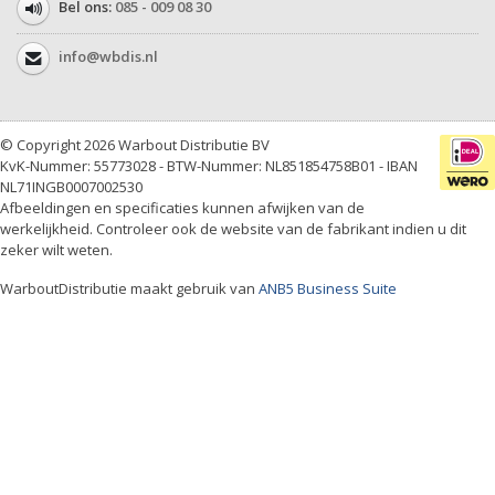
Bel ons:
085 - 009 08 30
info@wbdis.nl
© Copyright 2026 Warbout Distributie BV
KvK-Nummer: 55773028 - BTW-Nummer: NL851854758B01 - IBAN
NL71INGB0007002530
Afbeeldingen en specificaties kunnen afwijken van de
werkelijkheid. Controleer ook de website van de fabrikant indien u dit
zeker wilt weten.
WarboutDistributie maakt gebruik van
ANB5 Business Suite