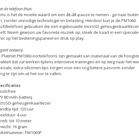
at de telefoon thuis
ms is het de moeite waard om een â€‹â€‹pauze te nemen - ga naar buiten
n, zonder onnodige technologie en belasting. Hierdoor kun je de PM1060
ofdtelefoon gebruiken die een ingebouwde microSD geheugenkaartlezer
eft. Neem gewoon uw favoriete muziek op, steek de kaart in een speciale
zer op het bedieningspaneel en druk op play.
egant ontwerp
 Platinet PM1060-oortelefoons zijn gemaakt van materiaal van de hoogst
aliteit dat zal werken tijdens intensieve trainingen en op weg naar het we
eciale, extra siliconen tips zorgen voor een nog betere pasvorm zonder
ng te zijn om uit het oor te vallen.
ecificaties
ndsfree
7V 80 mAh-batterij
croSD-geheugenkaartlezer
andby-tijd: 120 uur
eelduur: 4 uur
reik: tot 10 meter
wicht: 16 gram
tikelnummer: PM1060P