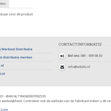
ties
kbaar voor dit product.
CONTACTINFORMATIE
j Warbout Distributie
Bel ons:
085 - 009 08 30
t distributie merken
.nl
info@wbdis.nl
V.nl
01 - IBAN NL71INGB0007002530
werkelijkheid. Controleer ook de website van de fabrikant indien u dit ze
 Suite