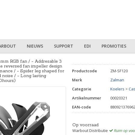
ARBOUT
NIEUWS
SUPPORT
EDI
PROMOTIES
m RGB fan / - Addresable 3
e reversed fan impeller design
mance / - Spider leg shaped for
Productcode
ZM-SF120
 noise / - Long lasting
Merk
Zalman
0hours)
Categorie
Koelers
>
Ca
Artikelnummer
00020321
EAN-code
88092137696
Op voorraad
Warbout Distributie
Ruim op voo