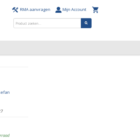
RMA aanvragen
Mijn Account
sefan
27
rraad