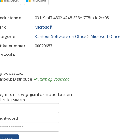
roductcode
031c9e47-4802-4248-838e-778fb1d2cc05
erk
Microsoft
tegorie
Kantoor Software en Office
>
Microsoft Office
tikelnummer
00020683
AN-code
p voorraad
rbout Distributie
Ruim op voorraad
g in om uw prijsinformatie te zien
bruikersnaam
chtwoord
Inloggen