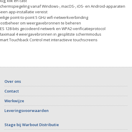
Plug, klik en cast
Schermspiegeling vanaf Windows-, macOS-, iOS- en Android-apparaten
Geen app-installatie vereist
Veilige point-to-point 5 GHz wifi-netwerkverbinding
Hostbeheer om weergavebronnen te beheren
AES 128-bits gecodeerd netwerk en WPA2-verificatieprotocol
Maximaal 4 weergavebronnen in gesplitste schermmodus
Smart Touchback Control met interactieve touchscreens
Over ons
Contact
Werkwijze
Leveringsvoorwaarden
Stage bij Warbout Distributie