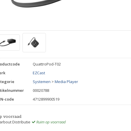
roductcode
QuattroPod-T02
erk
EZCast
tegorie
Systemen
>
Media Player
tikelnummer
00020788
AN-code
4712899900519
p voorraad
rbout Distributie
Ruim op voorraad