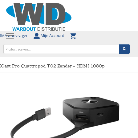
MA aanvragen
Mijn Account
ZCast Pro Quattropod T02 Zender - HDMI 1080p