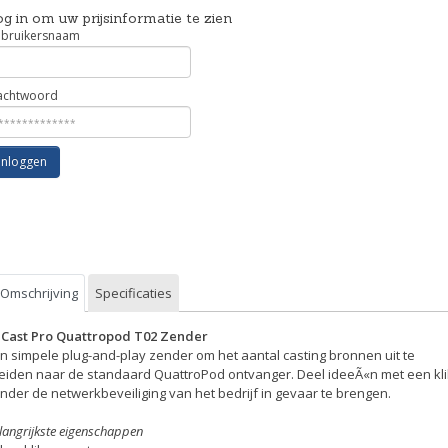
g in om uw prijsinformatie te zien
bruikersnaam
chtwoord
Inloggen
Omschrijving
Specificaties
Cast Pro Quattropod T02 Zender
n simpele plug-and-play zender om het aantal casting bronnen uit te
eiden naar de standaard QuattroPod ontvanger. Deel ideeÃ«n met een kli
nder de netwerkbeveiliging van het bedrijf in gevaar te brengen.
langrijkste eigenschappen