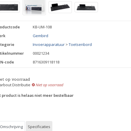
roductcode
KB-UM-108
erk
Gembird
tegorie
Invoerapparatuur
>
Toetsenbord
tikelnummer
00021234
AN-code
8716309118118
iet op voorraad
rbout Distributie
Niet op voorraad
t product is helaas niet meer bestelbaar
Omschrijving
Specificaties