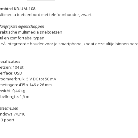
embird KB-UM-108
ltimedia toetsenbord met telefoonhouder, zwart.
langrijkste eigenschappen
Praktische multimedia sneltoetsen
Stil en comfortabel typen
GeÃ¯ntegreerde houder voor je smartphone, zodat deze altijd binnen bere
ecificaties
etsen: 104 st
terface: USB
roomverbruik: 5 V DC tot 50 mA
metingen: 435 x 146 x 26 mm
wicht: 0,44 kg
bellengte: 1,5 m
steemeisen
ndows 7/8/10
B poort