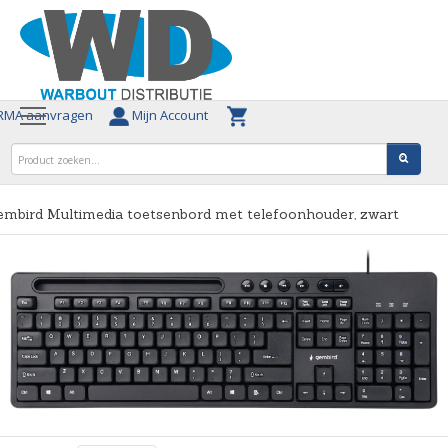
MA aanvragen
Mijn Account
mbird Multimedia toetsenbord met telefoonhouder, zwart