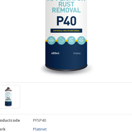
roductcode
PFSP40
erk
Platinet