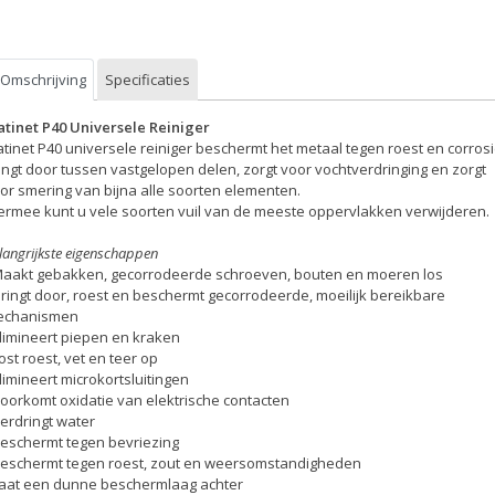
Omschrijving
Specificaties
atinet P40 Universele Reiniger
atinet P40 universele reiniger beschermt het metaal tegen roest en corrosi
ingt door tussen vastgelopen delen, zorgt voor vochtverdringing en zorgt
or smering van bijna alle soorten elementen.
ermee kunt u vele soorten vuil van de meeste oppervlakken verwijderen.
langrijkste eigenschappen
Maakt gebakken, gecorrodeerde schroeven, bouten en moeren los
Dringt door, roest en beschermt gecorrodeerde, moeilijk bereikbare
echanismen
Elimineert piepen en kraken
Lost roest, vet en teer op
Elimineert microkortsluitingen
Voorkomt oxidatie van elektrische contacten
Verdringt water
Beschermt tegen bevriezing
Beschermt tegen roest, zout en weersomstandigheden
Laat een dunne beschermlaag achter