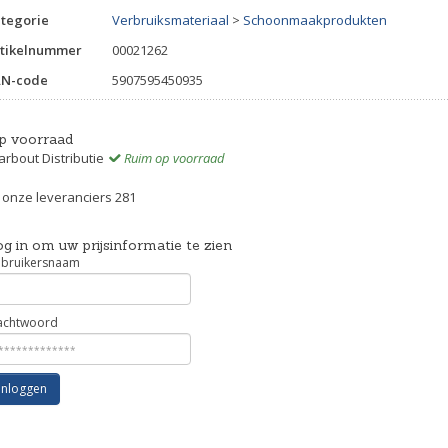
tegorie
Verbruiksmateriaal
>
Schoonmaakprodukten
tikelnummer
00021262
AN-code
5907595450935
p voorraad
rbout Distributie
Ruim op voorraad
j onze leveranciers 281
g in om uw prijsinformatie te zien
bruikersnaam
chtwoord
Inloggen