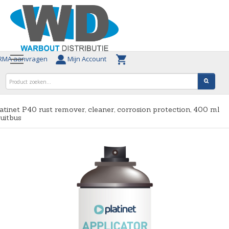
MA aanvragen
Mijn Account
atinet P40 rust remover, cleaner, corrosion protection, 400 ml
uitbus