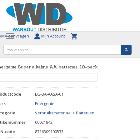
MA aanvragen
Mijn Account
ergenie Super alkaline AA batteries, 10-pack
roductcode
EG-BA-AASA-01
erk
Energenie
tegorie
Verbruiksmateriaal
>
Batterijen
tikelnummer
00021842
AN-code
8716309100533