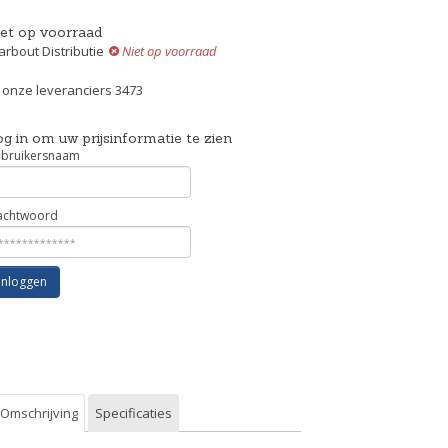
iet op voorraad
rbout Distributie
Niet op voorraad
j onze leveranciers 3473
g in om uw prijsinformatie te zien
bruikersnaam
chtwoord
Inloggen
Omschrijving
Specificaties