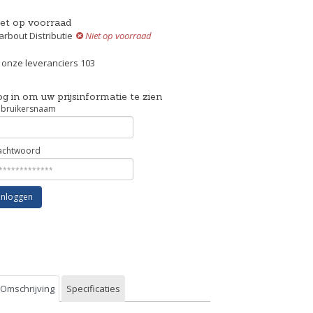
iet op voorraad
rbout Distributie
Niet op voorraad
j onze leveranciers 103
g in om uw prijsinformatie te zien
bruikersnaam
chtwoord
Inloggen
Omschrijving
Specificaties