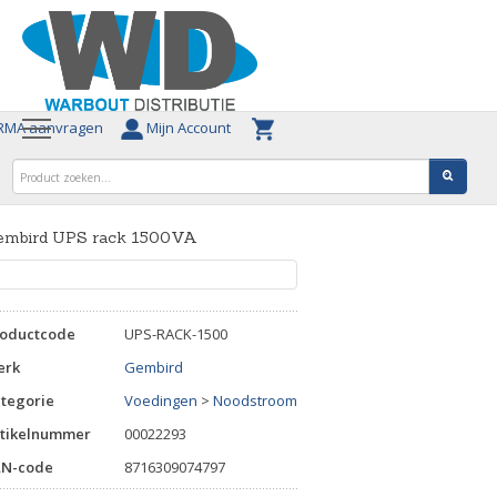
MA aanvragen
Mijn Account
embird UPS rack 1500VA
roductcode
UPS-RACK-1500
erk
Gembird
tegorie
Voedingen
>
Noodstroom
tikelnummer
00022293
AN-code
8716309074797