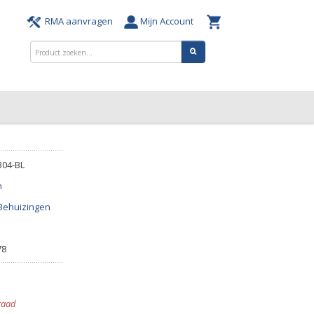
RMA aanvragen
Mijn Account
304-BL
n
Behuizingen
78
raad