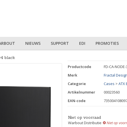
ARBOUT
NIEUWS
SUPPORT
EDI
PROMOTIES
04 black
Productcode
FD-CA-NODE-
Merk
Fractal Desig
Categorie
Cases
>
ATX 
Artikelnummer
00023560
EAN-code
73500410809
Niet op voorraad
Warbout Distributie
Niet op voor