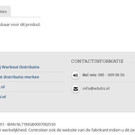
ties
kbaar voor dit product.
CONTACTINFORMATIE
j Warbout Distributie
Bel ons:
085 - 009 08 30
t distributie merken
.nl
info@wbdis.nl
V.nl
01 - IBAN NL71INGB0007002530
werkelijkheid. Controleer ook de website van de fabrikant indien u dit ze