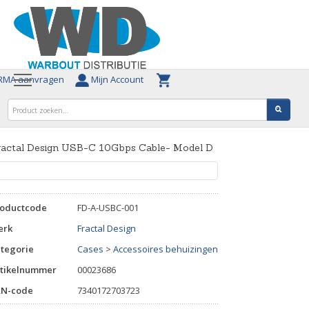
MA aanvragen
Mijn Account
ractal Design USB-C 10Gbps Cable- Model D
roductcode
FD-A-USBC-001
erk
Fractal Design
tegorie
Cases
>
Accessoires behuizingen
tikelnummer
00023686
AN-code
7340172703723