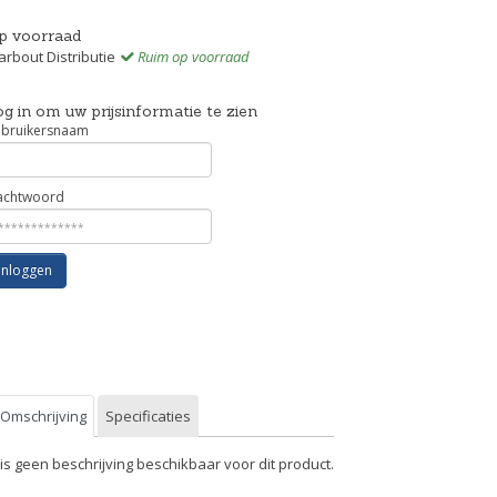
p voorraad
rbout Distributie
Ruim op voorraad
g in om uw prijsinformatie te zien
bruikersnaam
chtwoord
Inloggen
Omschrijving
Specificaties
 is geen beschrijving beschikbaar voor dit product.