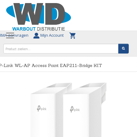
MA aanvragen
Mijn Account
P-Link WL-AP Access Point EAP211-Bridge KIT