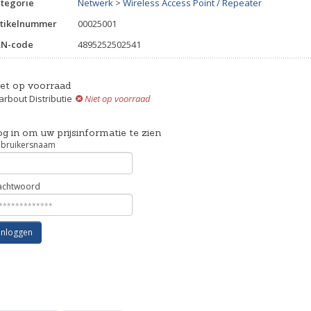
tegorie
Netwerk
>
Wireless Access Point / Repeater
tikelnummer
00025001
AN-code
4895252502541
iet op voorraad
rbout Distributie
Niet op voorraad
g in om uw prijsinformatie te zien
bruikersnaam
chtwoord
Inloggen