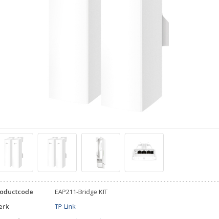
roductcode
EAP211-Bridge KIT
erk
TP-Link