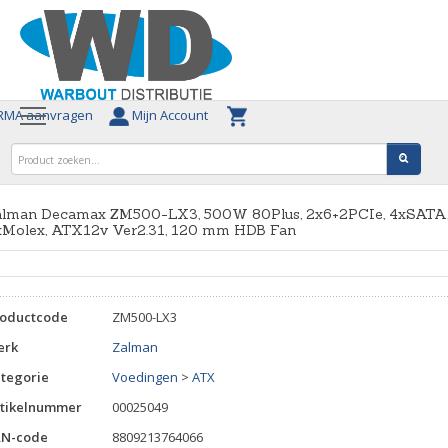
MA aanvragen
Mijn Account
alman Decamax ZM500-LX3, 500W 80Plus, 2x6+2PCIe, 4xSATA
xMolex, ATX12v Ver2.31, 120 mm HDB Fan
roductcode
ZM500-LX3
erk
Zalman
tegorie
Voedingen
>
ATX
tikelnummer
00025049
AN-code
8809213764066