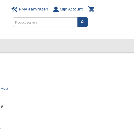
RMA aanvragen
Mijn Account
 Hub
49
d