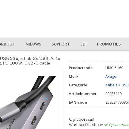
ARBOUT
NIEUWS
SUPPORT
EDI
PROMOTIES
B 5Gbps hub, 2x USB-A, 1x
, PD 100W, USB-C cable
Productcode
HMC-5H60
Merk
Axagon
Categorie
Kabels
>
USB
Artikelnummer
00025119
EAN-code
85952479080
Op voorraad
Warbout Distributie
Op voorraa