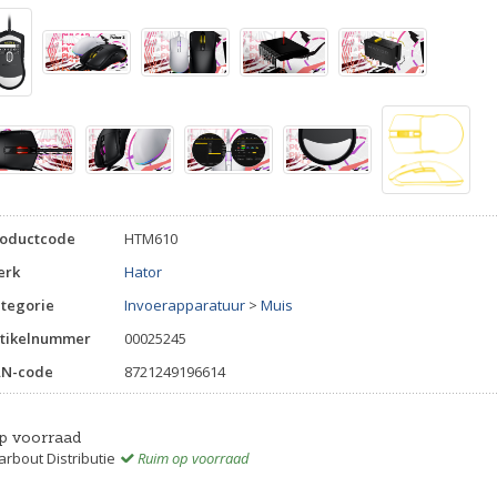
roductcode
HTM610
erk
Hator
tegorie
Invoerapparatuur
>
Muis
tikelnummer
00025245
AN-code
8721249196614
p voorraad
rbout Distributie
Ruim op voorraad