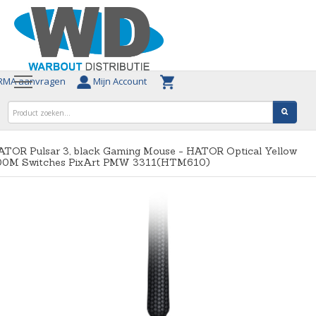
MA aanvragen
Mijn Account
ATOR Pulsar 3, black Gaming Mouse - HATOR Optical Yellow
00M Switches PixArt PMW 3311(HTM610)