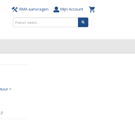
RMA aanvragen
Mijn Account
tuur
>
57