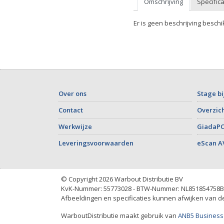
Omschrijving
Specifica
Er is geen beschrijving beschi
Over ons
Stage bi
Contact
Overzich
Werkwijze
GiadaPC
Leveringsvoorwaarden
eScan A
© Copyright 2026 Warbout Distributie BV
KvK-Nummer: 55773028 - BTW-Nummer: NL851854758B
Afbeeldingen en specificaties kunnen afwijken van de 
WarboutDistributie maakt gebruik van
ANB5 Business