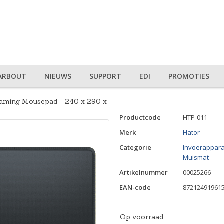
ARBOUT
NIEUWS
SUPPORT
EDI
PROMOTIES
ming Mousepad - 240 x 290 x
Productcode
HTP-011
Merk
Hator
Categorie
Invoerappara
Muismat
Artikelnummer
00025266
EAN-code
87212491961
Op voorraad