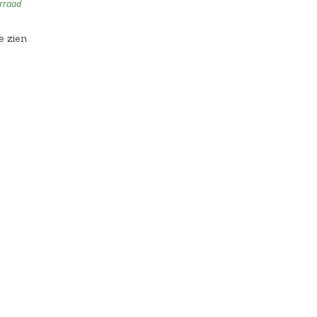
rraad
e zien