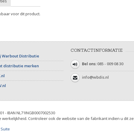
ties
kbaar voor dit product.
CONTACTINFORMATIE
j Warbout Distributie
Bel ons:
085 - 009 08 30
t distributie merken
.nl
info@wbdis.nl
V.nl
01 - IBAN NL71INGB0007002530
werkelijkheid. Controleer ook de website van de fabrikant indien u dit ze
 Suite