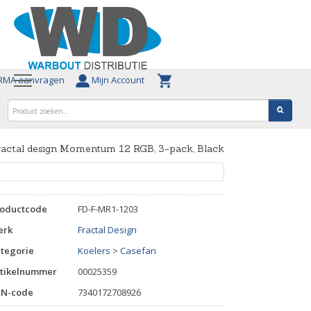
MA aanvragen
Mijn Account
ractal design Momentum 12 RGB, 3-pack, Black
roductcode
FD-F-MR1-1203
erk
Fractal Design
tegorie
Koelers
>
Casefan
tikelnummer
00025359
AN-code
7340172708926