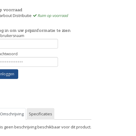
p voorraad
rbout Distributie
Ruim op voorraad
g in om uw prijsinformatie te zien
bruikersnaam
chtwoord
Inloggen
Omschrijving
Specificaties
 is geen beschrijving beschikbaar voor dit product.