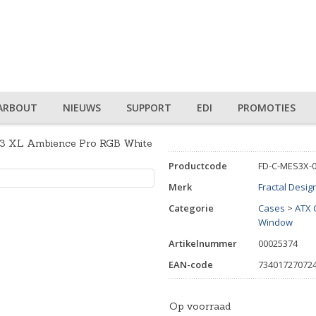
ARBOUT
NIEUWS
SUPPORT
EDI
PROMOTIES
y 3 XL Ambience Pro RGB White
Productcode
FD-C-MES3X-
Merk
Fractal Desig
Categorie
Cases
>
ATX 
Window
Artikelnummer
00025374
EAN-code
73401727072
Op voorraad