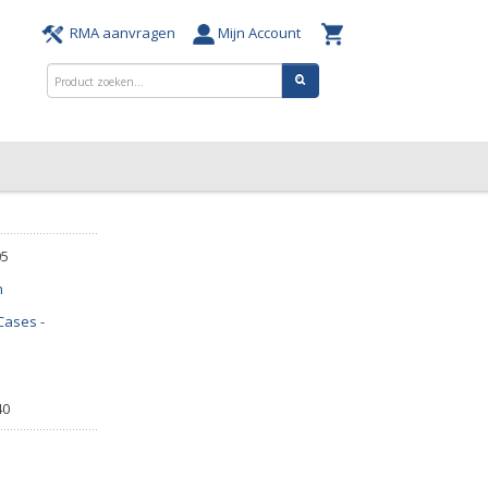
RMA aanvragen
Mijn Account
05
n
Cases -
40