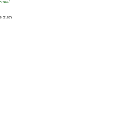
rraad
e zien