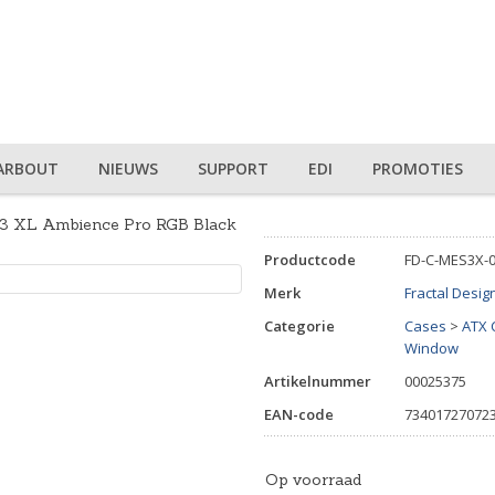
ARBOUT
NIEUWS
SUPPORT
EDI
PROMOTIES
y 3 XL Ambience Pro RGB Black
Productcode
FD-C-MES3X-
Merk
Fractal Desig
Categorie
Cases
>
ATX 
Window
Artikelnummer
00025375
EAN-code
73401727072
Op voorraad