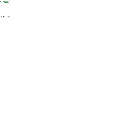
rraad
e zien