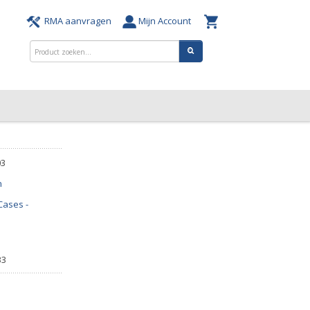
RMA aanvragen
Mijn Account
03
n
Cases -
33