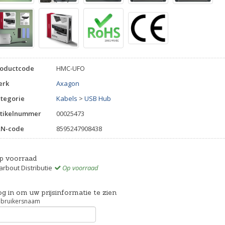
roductcode
HMC-UFO
erk
Axagon
tegorie
Kabels
>
USB Hub
tikelnummer
00025473
AN-code
8595247908438
p voorraad
rbout Distributie
Op voorraad
g in om uw prijsinformatie te zien
bruikersnaam