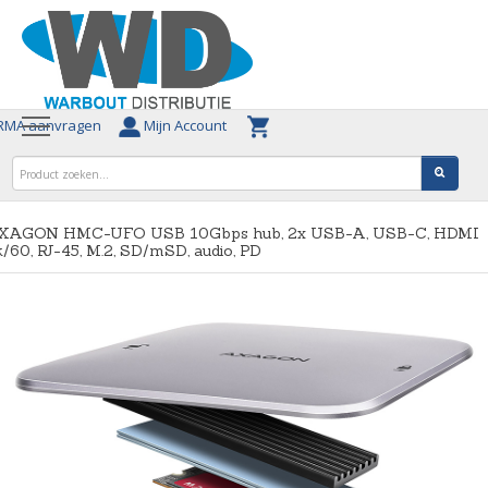
MA aanvragen
Mijn Account
XAGON HMC-UFO USB 10Gbps hub, 2x USB-A, USB-C, HDMI
/60, RJ-45, M.2, SD/mSD, audio, PD