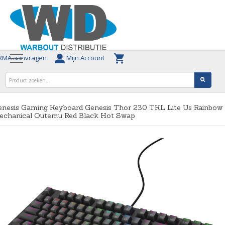
MA aanvragen
Mijn Account
enesis Gaming Keyboard Genesis Thor 230 TKL Lite Us Rainbow
echanical Outemu Red Black Hot Swap