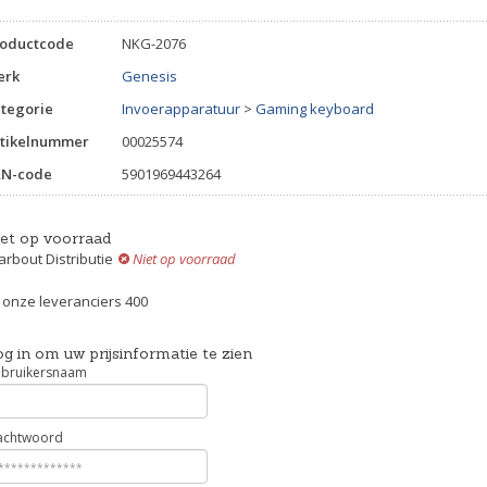
roductcode
NKG-2076
erk
Genesis
tegorie
Invoerapparatuur
>
Gaming keyboard
tikelnummer
00025574
AN-code
5901969443264
iet op voorraad
rbout Distributie
Niet op voorraad
j onze leveranciers 400
g in om uw prijsinformatie te zien
bruikersnaam
chtwoord