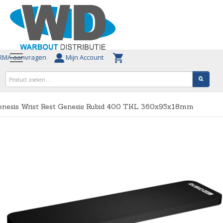
MA aanvragen
Mijn Account
enesis Wrist Rest Genesis Rubid 400 TKL 360x95x18mm