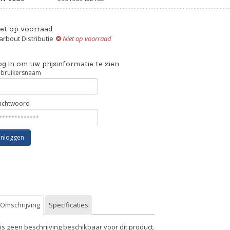
iet op voorraad
rbout Distributie
Niet op voorraad
g in om uw prijsinformatie te zien
bruikersnaam
chtwoord
Inloggen
Omschrijving
Specificaties
 is geen beschrijving beschikbaar voor dit product.