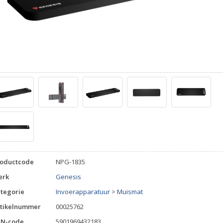
roductcode
NPG-1835
erk
Genesis
tegorie
Invoerapparatuur
>
Muismat
tikelnummer
00025762
AN-code
5901969432183