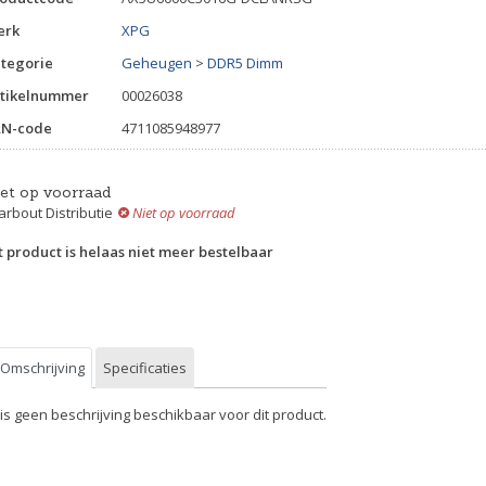
erk
XPG
tegorie
Geheugen
>
DDR5 Dimm
tikelnummer
00026038
AN-code
4711085948977
iet op voorraad
rbout Distributie
Niet op voorraad
t product is helaas niet meer bestelbaar
Omschrijving
Specificaties
 is geen beschrijving beschikbaar voor dit product.