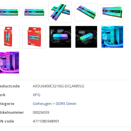
roductcode
AX5U6400C3216G-DCLANRSG
erk
XPG
tegorie
Geheugen
>
DDR5 Dimm
tikelnummer
00026039
AN-code
4711085948991