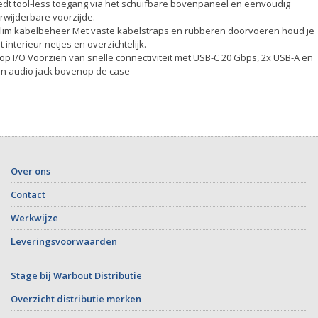
edt tool-less toegang via het schuifbare bovenpaneel en eenvoudig
rwijderbare voorzijde.
Slim kabelbeheer Met vaste kabelstraps en rubberen doorvoeren houd je
t interieur netjes en overzichtelijk.
Top I/O Voorzien van snelle connectiviteit met USB-C 20 Gbps, 2x USB-A en
n audio jack bovenop de case
Over ons
Contact
Werkwijze
Leveringsvoorwaarden
Stage bij Warbout Distributie
Overzicht distributie merken