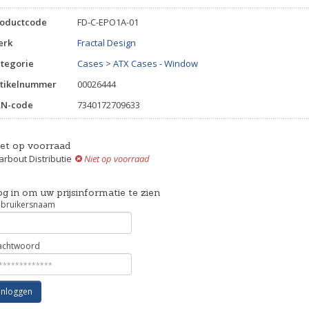
roductcode
FD-C-EPO1A-01
erk
Fractal Design
tegorie
Cases
>
ATX Cases - Window
tikelnummer
00026444
AN-code
7340172709633
iet op voorraad
rbout Distributie
Niet op voorraad
g in om uw prijsinformatie te zien
bruikersnaam
chtwoord
Inloggen