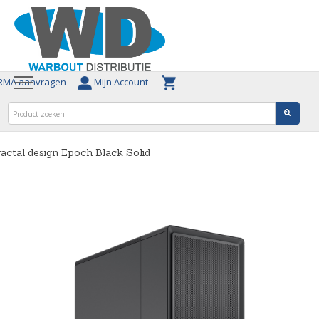
MA aanvragen
Mijn Account
actal design Epoch Black Solid