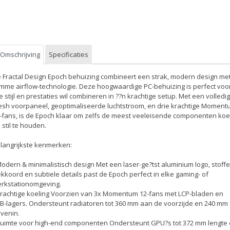
Omschrijving
Specificaties
 Fractal Design Epoch behuizing combineert een strak, modern design me
imme airflow-technologie. Deze hoogwaardige PC-behuizing is perfect voo
e stijl en prestaties wil combineren in ??n krachtige setup. Met een volledig
sh voorpaneel, geoptimaliseerde luchtstroom, en drie krachtige Moment
-fans, is de Epoch klaar om zelfs de meest veeleisende componenten koe
 stil te houden.
langrijkste kenmerken:
Modern & minimalistisch design Met een laser-ge?tst aluminium logo, stoff
ekkoord en subtiele details past de Epoch perfect in elke gaming- of
rkstationomgeving.
Krachtige koeling Voorzien van 3x Momentum 12-fans met LCP-bladen en
B-lagers. Ondersteunt radiatoren tot 360 mm aan de voorzijde en 240 mm
venin.
Ruimte voor high-end componenten Ondersteunt GPU?s tot 372 mm lengte