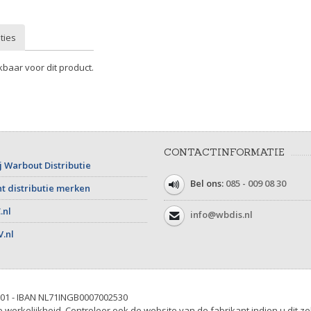
ties
kbaar voor dit product.
CONTACTINFORMATIE
j Warbout Distributie
Bel ons:
085 - 009 08 30
t distributie merken
.nl
info@wbdis.nl
V.nl
01 - IBAN NL71INGB0007002530
werkelijkheid. Controleer ook de website van de fabrikant indien u dit ze