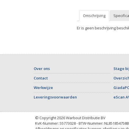
Omschrijving
Specifica
Er is geen beschrijving beschi
Over ons
Stage bi
Contact
Overzich
Werkwijze
GiadaPC
Leveringsvoorwaarden
eScan A
© Copyright 2026 Warbout Distributie BV
KvK-Nummer: 55773028 - BTW-Nummer: NL851854758B
Afbeeldingen en specificaties kunnen afwijken van de 