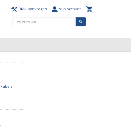
RMA aanvragen
Mijn Account
 kabels
33
d