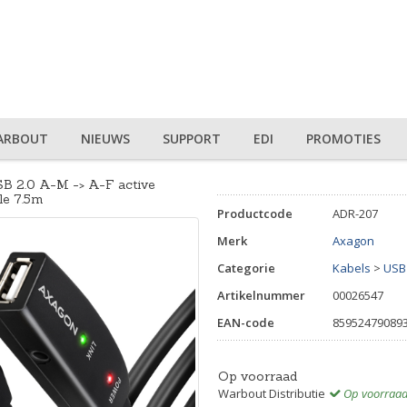
ARBOUT
NIEUWS
SUPPORT
EDI
PROMOTIES
2.0 A-M -> A-F active
le 7.5m
Productcode
ADR-207
Merk
Axagon
Categorie
Kabels
>
USB
Artikelnummer
00026547
EAN-code
85952479089
Op voorraad
Warbout Distributie
Op voorraa