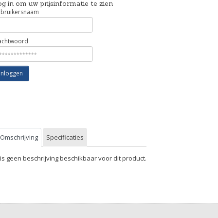
g in om uw prijsinformatie te zien
bruikersnaam
chtwoord
Inloggen
Omschrijving
Specificaties
 is geen beschrijving beschikbaar voor dit product.