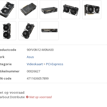
roductcode
90YV0N12-M0NA00
erk
Asus
tegorie
Videokaart
>
PCI-Express
tikelnummer
00026627
AN-code
4711636057899
iet op voorraad
rbout Distributie
Niet op voorraad