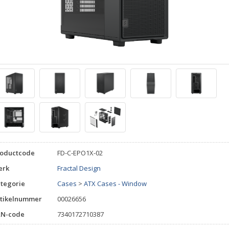
roductcode
FD-C-EPO1X-02
erk
Fractal Design
tegorie
Cases
>
ATX Cases - Window
tikelnummer
00026656
AN-code
7340172710387