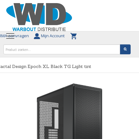
MA aanvragen
Mijn Account
actal Design Epoch XL Black TG Light tint