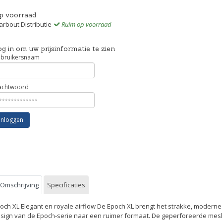
p voorraad
rbout Distributie
Ruim op voorraad
g in om uw prijsinformatie te zien
bruikersnaam
chtwoord
Inloggen
Omschrijving
Specificaties
och XL Elegant en royale airflow De Epoch XL brengt het strakke, moderne
sign van de Epoch-serie naar een ruimer formaat. De geperforeerde mes