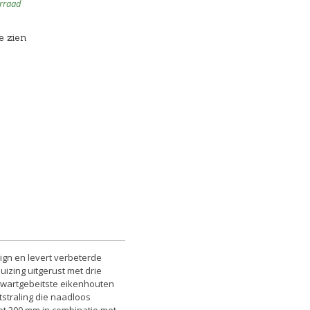
rraad
e zien
ign en levert verbeterde
izing uitgerust met drie
 zwartgebeitste eikenhouten
tstraling die naadloos
tot 300 mm in combinatie met