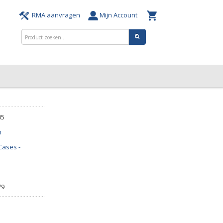
RMA aanvragen
Mijn Account
05
n
Cases -
79