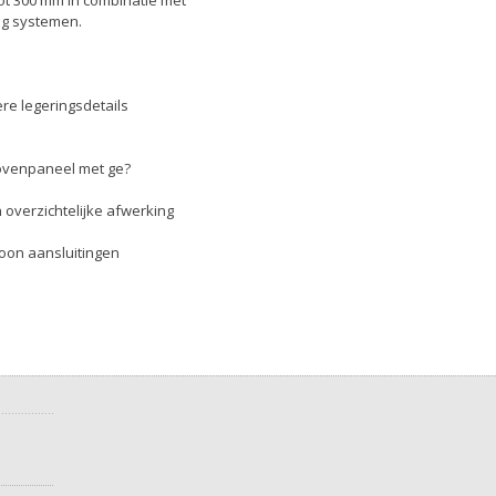
ng systemen.
re legeringsdetails
bovenpaneel met ge?
 overzichtelijke afwerking
foon aansluitingen