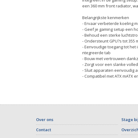
een 360 mm front radiator, w
Belangrijkste kenmerken
- Ervaar verbeterde koeling 
- Geef je gaming setup een h
- Behoud een sterke luchtstr
- Ondersteunt GPU?s tot 355 m
- Eenvoudige toegang tot het
ntegreerde tab
- Bouw met vertrouwen dankzij
- Zorgt voor een slanke volle
- Sluit apparaten eenvoudig 
- Compatibel met ATX mATX e
Over ons
Stage bi
Contact
Overzich