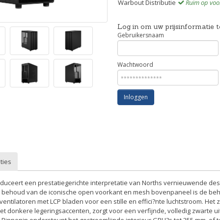
Warbout Distributie
Ruim op voo
Log in om uw prijsinformatie t
Gebruikersnaam
Wachtwoord
Inloggen
ties
duceert een prestatiegerichte interpretatie van Norths vernieuwende des
Met behoud van de iconische open voorkant en mesh bovenpaneel is de behu
tilatoren met LCP bladen voor een stille en effici?nte luchtstroom. Het
 donkere legeringsaccenten, zorgt voor een verfijnde, volledig zwarte ui
. Binnenin ondersteunt het gestroomlijnde interieur GPU?s tot 355 mm, of 