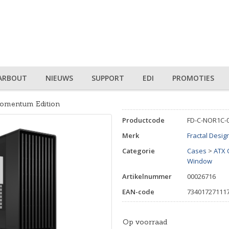
ARBOUT
NIEUWS
SUPPORT
EDI
PROMOTIES
Momentum Edition
Productcode
FD-C-NOR1C-
Merk
Fractal Desig
Categorie
Cases
>
ATX 
Window
Artikelnummer
00026716
EAN-code
73401727111
Op voorraad