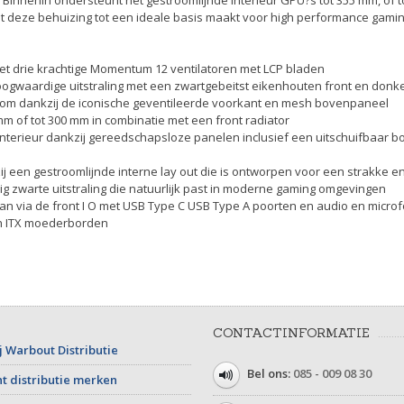
at deze behuizing tot een ideale basis maakt voor high performance gami
met drie krachtige Momentum 12 ventilatoren met LCP bladen
oogwaardige uitstraling met een zwartgebeitst eikenhouten front en donke
oom dankzij de iconische geventileerde voorkant en mesh bovenpaneel
m of tot 300 mm in combinatie met een front radiator
 interieur dankzij gereedschapsloze panelen inclusief een uitschuifbaar 
 een gestroomlijnde interne lay out die is ontworpen voor een strakke en
dig zwarte uitstraling die natuurlijk past in moderne gaming omgevingen
aan via de front I O met USB Type C USB Type A poorten en audio en micro
n ITX moederborden
CONTACTINFORMATIE
j Warbout Distributie
Bel ons:
085 - 009 08 30
t distributie merken