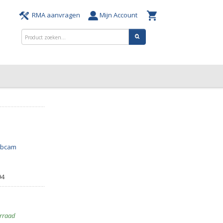
RMA aanvragen
Mijn Account
bcam
94
rraad