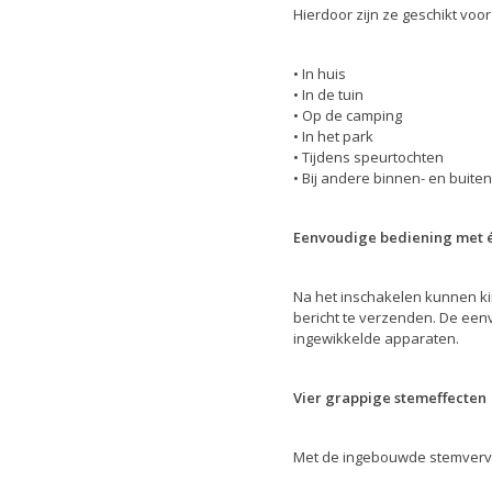
Hierdoor zijn ze geschikt voor
• In huis
• In de tuin
• Op de camping
• In het park
• Tijdens speurtochten
• Bij andere binnen- en buite
Eenvoudige bediening met 
Na het inschakelen kunnen ki
bericht te verzenden. De een
ingewikkelde apparaten.
Vier grappige stemeffecten
Met de ingebouwde stemvervo