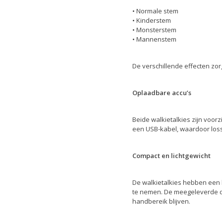
• Normale stem
• Kinderstem
• Monsterstem
• Mannenstem
De verschillende effecten zor
Oplaadbare accu’s
Beide walkietalkies zijn vo
een USB-kabel, waardoor losse
Compact en lichtgewicht
De walkietalkies hebben een k
te nemen. De meegeleverde d
handbereik blijven.