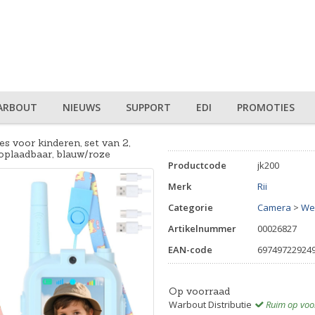
ARBOUT
NIEUWS
SUPPORT
EDI
PROMOTIES
es voor kinderen, set van 2,
oplaadbaar, blauw/roze
Productcode
jk200
Merk
Rii
Categorie
Camera
>
We
Artikelnummer
00026827
EAN-code
69749722924
Op voorraad
Warbout Distributie
Ruim op voo