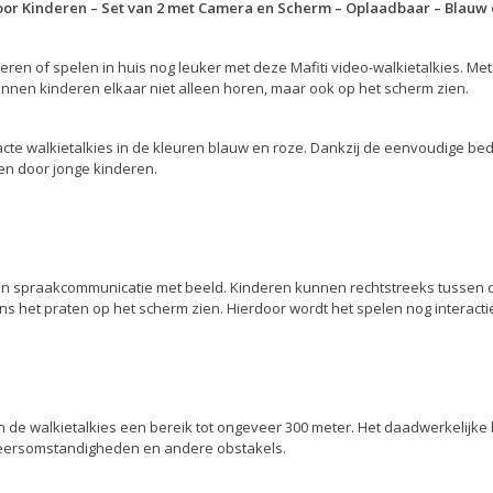
voor Kinderen – Set van 2 met Camera en Scherm – Oplaadbaar – Blauw
ren of spelen in huis nog leuker met deze Mafiti video-walkietalkies. M
unnen kinderen elkaar niet alleen horen, maar ook op het scherm zien.
acte walkietalkies in de kleuren blauw en roze. Dankzij de eenvoudige b
ken door jonge kinderen.
en spraakcommunicatie met beeld. Kinderen kunnen rechtstreeks tussen d
s het praten op het scherm zien. Hierdoor wordt het spelen nog interacti
de walkietalkies een bereik tot ongeveer 300 meter. Het daadwerkelijke b
ersomstandigheden en andere obstakels.