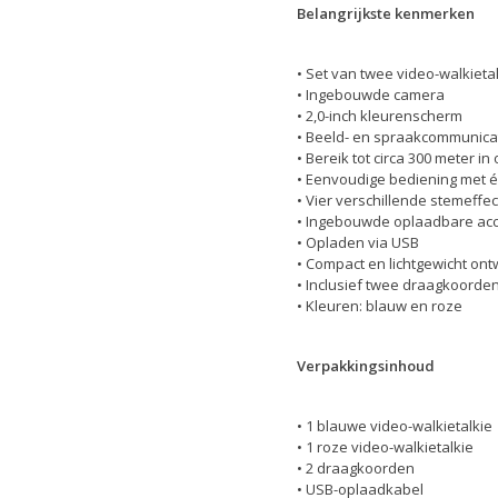
Belangrijkste kenmerken
• Set van twee video-walkieta
• Ingebouwde camera
• 2,0-inch kleurenscherm
• Beeld- en spraakcommunicat
• Bereik tot circa 300 meter in
• Eenvoudige bediening met 
• Vier verschillende stemeffe
• Ingebouwde oplaadbare acc
• Opladen via USB
• Compact en lichtgewicht on
• Inclusief twee draagkoorde
• Kleuren: blauw en roze
Verpakkingsinhoud
• 1 blauwe video-walkietalkie
• 1 roze video-walkietalkie
• 2 draagkoorden
• USB-oplaadkabel