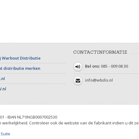
CONTACTINFORMATIE
j Warbout Distributie
Bel ons:
085 - 009 08 30
t distributie merken
.nl
info@wbdis.nl
V.nl
01 - IBAN NL71INGB0007002530
werkelijkheid. Controleer ook de website van de fabrikant indien u dit ze
 Suite