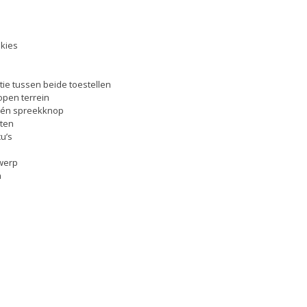
lkies
ie tussen beide toestellen
 open terrein
één spreekknop
cten
u’s
twerp
n