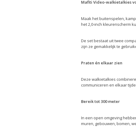
Mafiti Video-walkietalkies 
Maak het buitenspelen, kampe
het 2,0-inch kleurenscherm k
De set bestaat uit twee comp
zijn ze gemakkelijk te gebrui
Praten én elkaar zien
Deze walkietalkies combiner
communiceren en elkaar tijden
Bereik tot 300 meter
In een open omgeving hebben 
muren, gebouwen, bomen, we