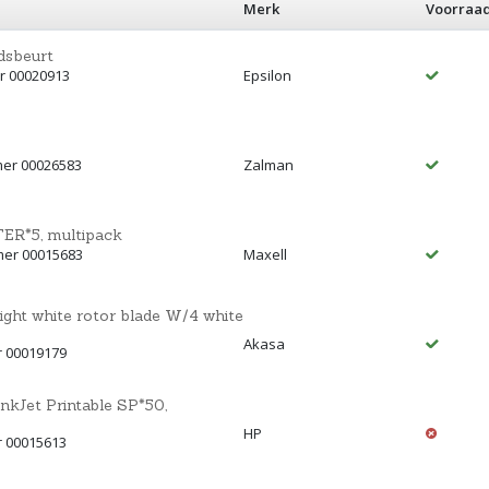
Merk
Voorraa
dsbeurt
r 00020913
Epsilon
mer 00026583
Zalman
R*5, multipack
mer 00015683
Maxell
ight white rotor blade W/4 white
Akasa
r 00019179
Jet Printable SP*50,
HP
r 00015613