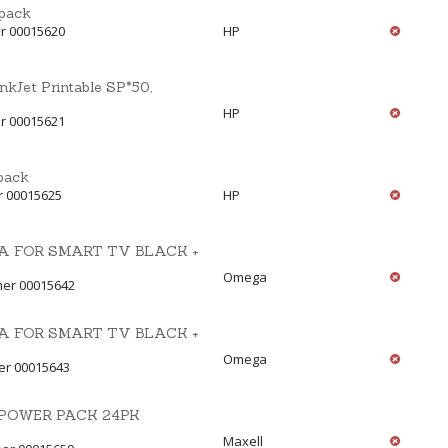
pack
r 00015620
HP
Jet Printable SP*50,
HP
r 00015621
pack
r 00015625
HP
A FOR SMART TV BLACK +
Omega
mer 00015642
A FOR SMART TV BLACK +
Omega
er 00015643
POWER PACK 24PK
Maxell