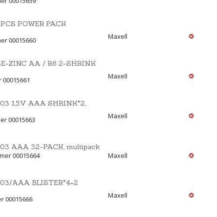
mer 00015659
4PCS POWER PACK
Maxell
mer 00015660
-ZINC AA / R6 2-SHRINK
Maxell
r 00015661
3 1,5V AAA SHRINK*2,
Maxell
er 00015663
3 AAA 32-PACK, multipack
mmer 00015664
Maxell
03/AAA BLISTER*4+2
Maxell
er 00015666