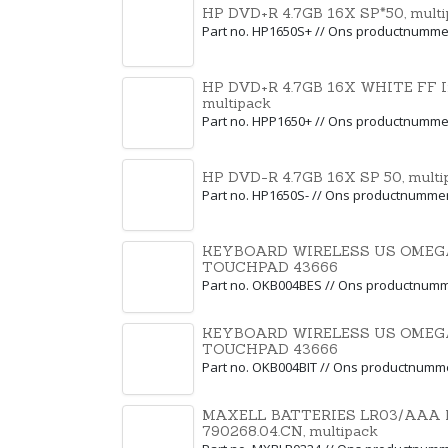
HP DVD+R 4.7GB 16X SP*50, multi
Part no. HP1650S+ // Ons productnumme
HP DVD+R 4.7GB 16X WHITE FF Ink
multipack
Part no. HPP1650+ // Ons productnumme
HP DVD-R 4.7GB 16X SP 50, multi
Part no. HP1650S- // Ons productnumme
KEYBOARD WIRELESS US OMEG
TOUCHPAD 43666
Part no. OKB004BES // Ons productnum
KEYBOARD WIRELESS US OMEG
TOUCHPAD 43666
Part no. OKB004BIT // Ons productnumm
MAXELL BATTERIES LR03/AAA 
790268.04.CN, multipack