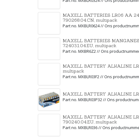
Part no. MXBLR0324 // Ons productnum
MAXELL BATTERIES LR06 AA 2
790268.04.CN, multipack
Part no. MXBLR0624 // Ons productnum
MAXELL BATTERIES MANGANESE
724031.04.EU, multipack
Part no. MXBR6Z2 // Ons productnumme
MAXELL BATTERY ALKALINE LR0
multipack
Part no. MXBLR03F2 // Ons productnumm
MAXELL BATTERY ALKALINE LR0
Part no. MXBLR03P32 // Ons productnu
MAXELL BATTERY ALKALINE LR
790240.04.EU, multipack
Part no. MXBLR036 // Ons productnumm