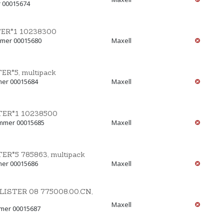
r 00015674
ER*1 10238300
mmer 00015680
Maxell
R*5, multipack
mer 00015684
Maxell
ER*1 10238500
ummer 00015685
Maxell
R*5 785863, multipack
mer 00015686
Maxell
ISTER 08 775008.00.CN,
Maxell
mmer 00015687