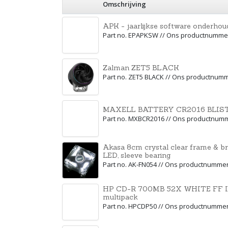
Omschrijving
APK - jaarlijkse software onderhou
Part no. EPAPKSW // Ons productnumme
Zalman ZET5 BLACK
Part no. ZET5 BLACK // Ons productnum
MAXELL BATTERY CR2016 BLISTE
Part no. MXBCR2016 // Ons productnum
Akasa 8cm crystal clear frame & br
LED, sleeve bearing
Part no. AK-FN054 // Ons productnumme
HP CD-R 700MB 52X WHITE FF Ink
multipack
Part no. HPCDP50 // Ons productnumme