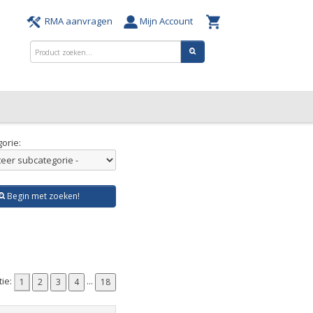
RMA aanvragen
Mijn Account
orie:
Begin met zoeken!
tie:
...