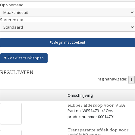
Op voorraad:
Sorteren op:
Begin met zoeken!
Zoekfilters inklappen
RESULTATEN
Paginanavigatie:
Omschrijving
Rubber afdekdop voor VGA
Part no. WFS14791 // Ons
productnummer 00014791
Transparante afdek dop voor
serial/db9 poort