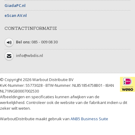
GiadaPC.nl
eScan AV.nl
CONTACTINFORMATIE
Bel ons:
085 - 009 08 30
info@wbdis.nl
© Copyright 2026 Warbout Distributie BV
KvK-Nummer: 55773028 - BTW-Nummer: NL851854758B01 - IBAN
NL71INGB0007002530
Afbeeldingen en specificaties kunnen afwijken van de
werkelijkheid. Controleer ook de website van de fabrikant indien u dit
zeker wilt weten.
WarboutDistributie maakt gebruik van
ANB5 Business Suite