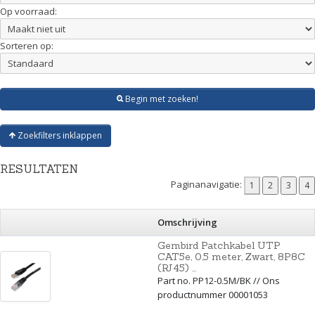
Op voorraad:
Sorteren op:
Begin met zoeken!
Zoekfilters inklappen
RESULTATEN
Paginanavigatie:
Omschrijving
Gembird Patchkabel UTP
CAT5e, 0,5 meter, Zwart, 8P8C
(RJ45) ...
Part no. PP12-0.5M/BK // Ons
productnummer 00001053