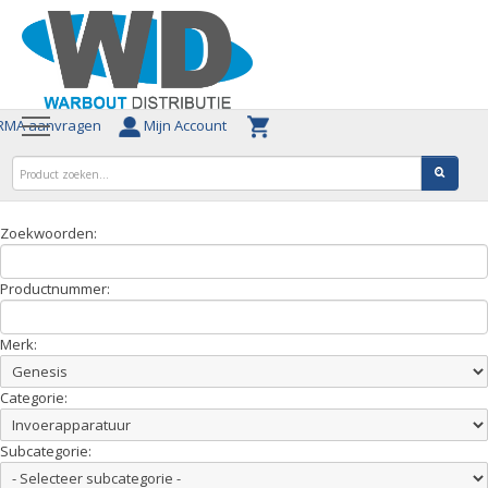
MA aanvragen
Mijn Account
Zoekwoorden:
Productnummer:
Merk:
Categorie:
Subcategorie: