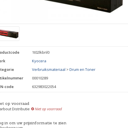
roductcode
1t02lkbnl0
erk
Kyocera
tegorie
Verbruiksmateriaal
>
Drum en Toner
tikelnummer
00010289
AN-code
632983022054
iet op voorraad
rbout Distributie
Niet op voorraad
g in om uw prijsinformatie te zien
bruikersnaam