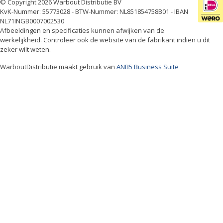
© Copyright 2026 Warbout Distributie BV
KvK-Nummer: 55773028 - BTW-Nummer: NL851854758B01 - IBAN
NL71INGB0007002530
Afbeeldingen en specificaties kunnen afwijken van de
werkelijkheid. Controleer ook de website van de fabrikant indien u dit
zeker wilt weten.
WarboutDistributie maakt gebruik van
ANB5 Business Suite