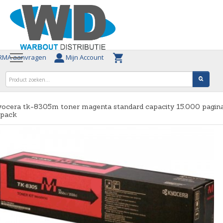
MA aanvragen
Mijn Account
ocera tk-8305m toner magenta standard capacity 15.000 pagina
-pack