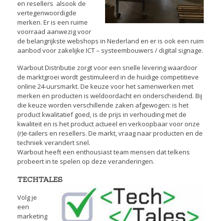
en resellers alsook de
vertegenwoordigde
merken. Er is een ruime
voorraad aanwezig voor
de belangrijkste webshops in Nederland en er is ook een ruim
aanbod voor zakelijke ICT – systeembouwers / digital signage.
Warbout Distributie zorgt voor een snelle levering waardoor
de marktgroei wordt gestimuleerd in de huidige competitieve
online 24-uursmarkt. De keuze voor het samenwerken met
merken en producten is weldoordacht en onderscheidend. Bij
die keuze worden verschillende zaken afgewogen: is het
product kwalitatief goed, is de prijs in verhouding met de
kwaliteit en is het product actueel en verkoopbaar voor onze
(r)e-tailers en resellers. De markt, vraag naar producten en de
techniek verandert snel.
Warbout heeft een enthousiast team mensen dat telkens
probeert in te spelen op deze veranderingen.
TECHTALES
Volg je
een
marketing