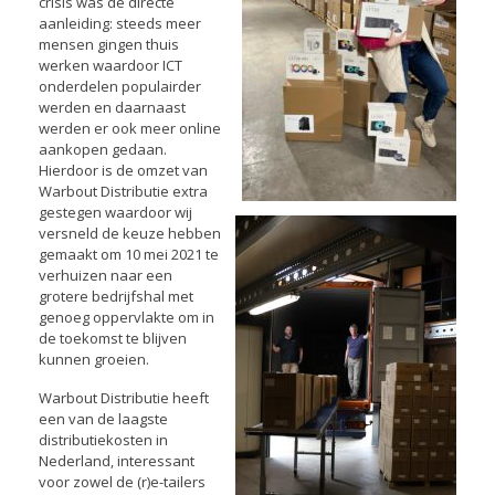
crisis was de directe
aanleiding: steeds meer
mensen gingen thuis
werken waardoor ICT
onderdelen populairder
werden en daarnaast
werden er ook meer online
aankopen gedaan.
Hierdoor is de omzet van
Warbout Distributie extra
gestegen waardoor wij
versneld de keuze hebben
gemaakt om 10 mei 2021 te
verhuizen naar een
grotere bedrijfshal met
genoeg oppervlakte om in
de toekomst te blijven
kunnen groeien.
Warbout Distributie heeft
een van de laagste
distributiekosten in
Nederland, interessant
voor zowel de (r)e-tailers