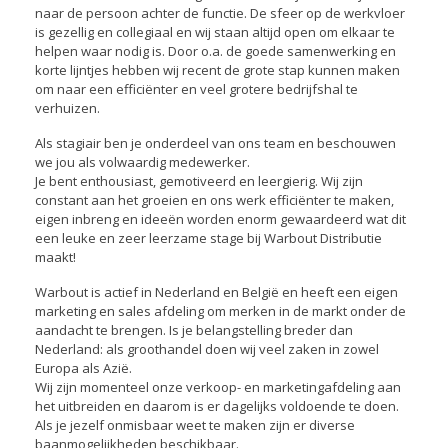
naar de persoon achter de functie. De sfeer op de werkvloer
is gezellig en collegiaal en wij staan altijd open om elkaar te
helpen waar nodig is. Door o.a. de goede samenwerking en
korte lijntjes hebben wij recent de grote stap kunnen maken
om naar een efficiënter en veel grotere bedrijfshal te
verhuizen.
Als stagiair ben je onderdeel van ons team en beschouwen
we jou als volwaardig medewerker.
Je bent enthousiast, gemotiveerd en leergierig. Wij zijn
constant aan het groeien en ons werk efficiënter te maken,
eigen inbreng en ideeën worden enorm gewaardeerd wat dit
een leuke en zeer leerzame stage bij Warbout Distributie
maakt!
Warbout is actief in Nederland en België en heeft een eigen
marketing en sales afdeling om merken in de markt onder de
aandacht te brengen. Is je belangstelling breder dan
Nederland: als groothandel doen wij veel zaken in zowel
Europa als Azië.
Wij zijn momenteel onze verkoop- en marketingafdeling aan
het uitbreiden en daarom is er dagelijks voldoende te doen.
Als je jezelf onmisbaar weet te maken zijn er diverse
baanmogelijkheden beschikbaar.