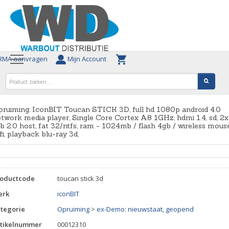
MA aanvragen
Mijn Account
ruiming: IconBIT Toucan STICK 3D, full hd 1080p android 4.0
twork media player, Single Core Cortex A8 1GHz, hdmi 1.4, sd, 2x
b 2.0 host, fat 32/ntfs, ram - 1024mb / flash 4gb / wireless mous
fi, playback blu-ray 3d,
roductcode
toucan stick 3d
erk
iconBIT
tegorie
Opruiming
>
ex-Demo: nieuwstaat, geopend
tikelnummer
00012310