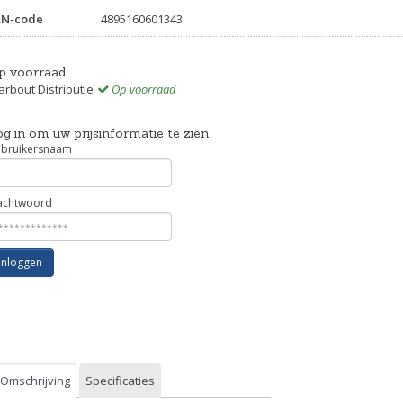
AN-code
4895160601343
p voorraad
rbout Distributie
Op voorraad
g in om uw prijsinformatie te zien
bruikersnaam
chtwoord
Inloggen
Omschrijving
Specificaties