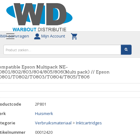
MA aanvragen
Mijn Account
ompatible Epson Multipack NE-
0801/802/803/804/805/806(Multi pack) // Epson
0801/T0802/T0803/T0804/T805/T806
roductcode
2P801
erk
Huismerk
tegorie
Verbruiksmateriaal
>
Inktcartridges
tikelnummer
00012420