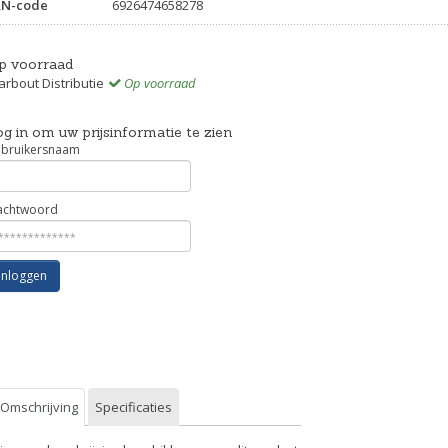
AN-code
6926474658278
p voorraad
rbout Distributie
Op voorraad
g in om uw prijsinformatie te zien
bruikersnaam
chtwoord
Inloggen
Omschrijving
Specificaties