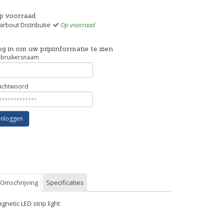
p voorraad
rbout Distributie
Op voorraad
g in om uw prijsinformatie te zien
bruikersnaam
chtwoord
Inloggen
Omschrijving
Specificaties
gnetic LED strip light