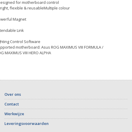
Designed for motherboard control
Bright, flexible & reusableMultiple colour
werful Magnet
tendable Link
ghting Control Software
pported motherboard: Asus ROG MAXIMUS VIII FORMULA /
G MAXIMUS VIII HERO ALPHA
Over ons
Contact
Werkwijze
Leveringsvoorwaarden