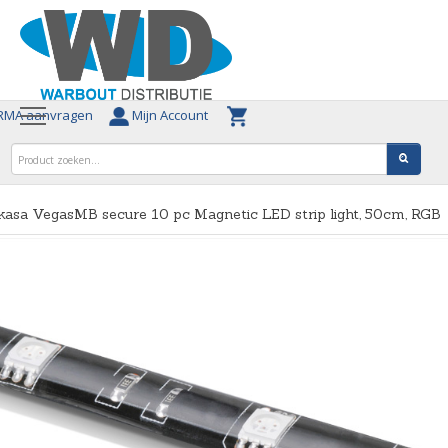
MA aanvragen
Mijn Account
asa VegasMB secure 10 pc Magnetic LED strip light, 50cm, RGB