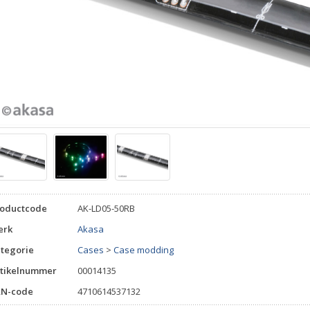
roductcode
AK-LD05-50RB
erk
Akasa
tegorie
Cases
>
Case modding
tikelnummer
00014135
AN-code
4710614537132