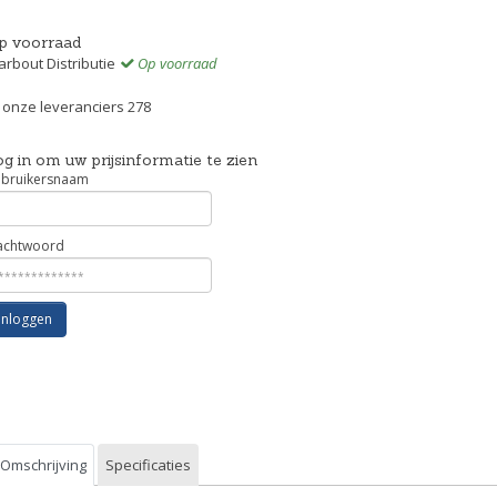
p voorraad
rbout Distributie
Op voorraad
j onze leveranciers 278
g in om uw prijsinformatie te zien
bruikersnaam
chtwoord
Inloggen
Omschrijving
Specificaties