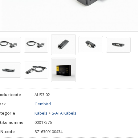
roductcode
AUS3-02
erk
Gembird
tegorie
Kabels
>
S-ATA Kabels
tikelnummer
00017576
AN-code
8716309100434