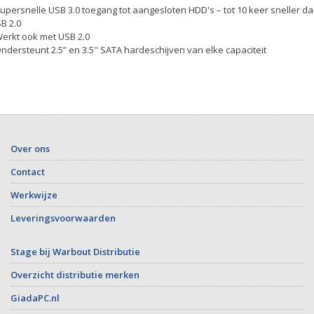
Supersnelle USB 3.0 toegang tot aangesloten HDD's – tot 10 keer sneller d
B 2.0
Werkt ook met USB 2.0
Ondersteunt 2.5” en 3.5'' SATA hardeschijven van elke capaciteit
Over ons
Contact
Werkwijze
Leveringsvoorwaarden
Stage bij Warbout Distributie
Overzicht distributie merken
GiadaPC.nl