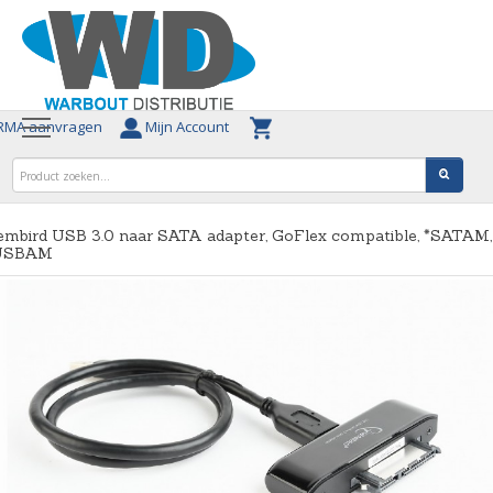
MA aanvragen
Mijn Account
embird USB 3.0 naar SATA adapter, GoFlex compatible, *SATAM,
USBAM