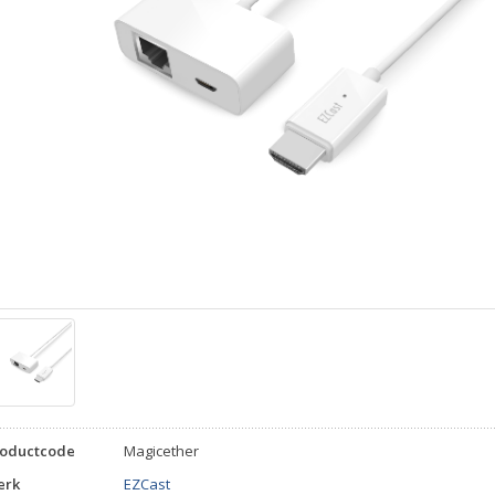
roductcode
Magicether
erk
EZCast