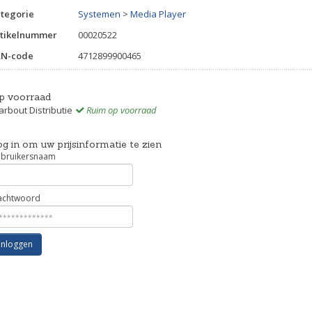
tegorie
Systemen
>
Media Player
tikelnummer
00020522
AN-code
4712899900465
p voorraad
rbout Distributie
Ruim op voorraad
g in om uw prijsinformatie te zien
bruikersnaam
chtwoord
Inloggen