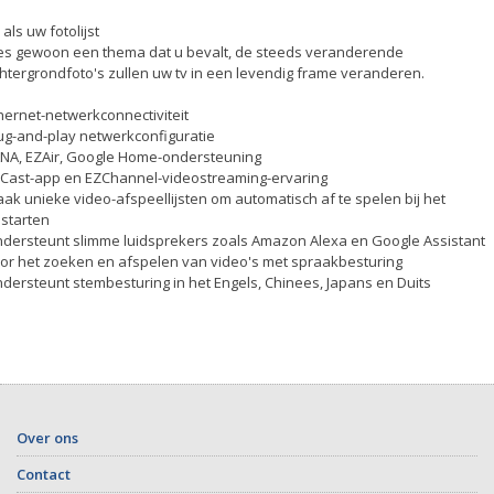
 als uw fotolijst
es gewoon een thema dat u bevalt, de steeds veranderende
htergrondfoto's zullen uw tv in een levendig frame veranderen.
hernet-netwerkconnectiviteit
ug-and-play netwerkconfiguratie
NA, EZAir, Google Home-ondersteuning
Cast-app en EZChannel-videostreaming-ervaring
ak unieke video-afspeellijsten om automatisch af te spelen bij het
starten
dersteunt slimme luidsprekers zoals Amazon Alexa en Google Assistant
or het zoeken en afspelen van video's met spraakbesturing
dersteunt stembesturing in het Engels, Chinees, Japans en Duits
Over ons
Contact