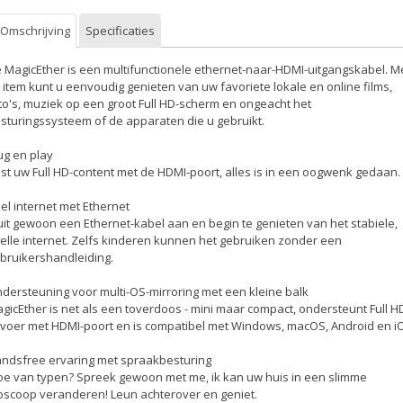
Omschrijving
Specificaties
 MagicEther is een multifunctionele ethernet-naar-HDMI-uitgangskabel. M
t item kunt u eenvoudig genieten van uw favoriete lokale en online films,
to's, muziek op een groot Full HD-scherm en ongeacht het
sturingssysteem of de apparaten die u gebruikt.
ug en play
st uw Full HD-content met de HDMI-poort, alles is in een oogwenk gedaan.
el internet met Ethernet
uit gewoon een Ethernet-kabel aan en begin te genieten van het stabiele,
elle internet. Zelfs kinderen kunnen het gebruiken zonder een
bruikershandleiding.
dersteuning voor multi-OS-mirroring met een kleine balk
gicEther is net als een toverdoos - mini maar compact, ondersteunt Full H
tvoer met HDMI-poort en is compatibel met Windows, macOS, Android en i
ndsfree ervaring met spraakbesturing
e van typen? Spreek gewoon met me, ik kan uw huis in een slimme
oscoop veranderen! Leun achterover en geniet.