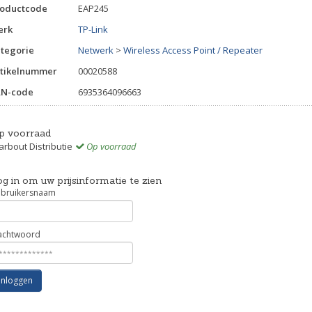
roductcode
EAP245
erk
TP-Link
tegorie
Netwerk
>
Wireless Access Point / Repeater
tikelnummer
00020588
AN-code
6935364096663
p voorraad
rbout Distributie
Op voorraad
g in om uw prijsinformatie te zien
bruikersnaam
chtwoord
Inloggen