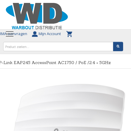
MA aanvragen
Mijn Account
P-Link EAP245 AccessPoint AC1750 / PoE /2.4 + 5GHz