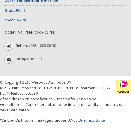
Overzicht distributie merken
GiadaPC.nl
eScan AV.nl
CONTACTINFORMATIE
Bel ons:
085 - 009 08 30
info@wbdis.nl
© Copyright 2026 Warbout Distributie BV
KvK-Nummer: 55773028 - BTW-Nummer: NL851854758B01 - IBAN
NL71INGB0007002530
Afbeeldingen en specificaties kunnen afwijken van de
werkelijkheid. Controleer ook de website van de fabrikant indien u dit
zeker wilt weten.
WarboutDistributie maakt gebruik van
ANB5 Business Suite